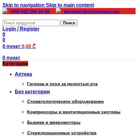
Skip to navigation
Skip to main content
+995 032 294 18 08
dentstal.dentt@gmail.com
Поиск
Login / Register
0
0
0
пункт
0,00
₾
0
пункт
Категории
Аптека
Гигиена и уход за полостью рта
Без категории
Стоматологическое оборудование
Компрессоры и вентиляционные системы
Бьюики и микромоторы
Стерилизационные устройства