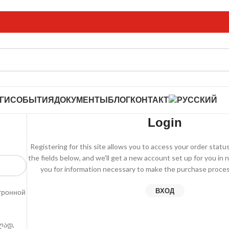
ГИ
СОБЫТИЯ
ДОКУМЕНТЫ
БЛОГ
КОНТАКТ
Login
Registering for this site allows you to access your order status a
the fields below, and we'll get a new account set up for you in n
you for information necessary to make the purchase process
ВХОД
ктронной
ლად,