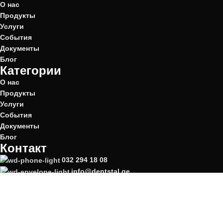
О нас
Продукты
Услуги
События
Документы
Блог
Категории
О нас
Продукты
Услуги
События
Документы
Блог
Контакт
032 294 18 08
info@dentstal.ge
Dentstal.dentt@gmail.com
Тбилиси: проспект Д. Агмашенебели. #117
2025 Все права защищены
Разработано компанией
Web Features