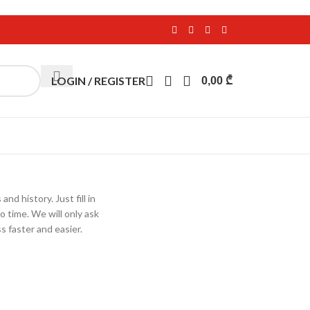
LOGIN / REGISTER
0,00
₾
nd history. Just fill in
o time. We will only ask
 faster and easier.