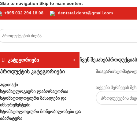
Skip to navigation
Skip to main content
+995 032 294 18 08
dentstal.dentt@gmail.com
ᲙᲐᲢᲔᲒᲝᲠᲘᲔᲑᲘ
ᲩᲕᲔᲜ ᲨᲔᲡᲐᲮᲔᲑ
ᲞᲠᲝᲓᲣᲥᲪᲘᲐ
ᲞᲠᲝᲓᲣᲥᲢᲘᲡ ᲙᲐᲢᲔᲒᲝᲠᲘᲔᲑᲘ
მთავარი
/
სტომატოლო
აფთიაქი
თქვენი შერჩევის შე
სტომატლოგიური ლაბორატორია
სტომატოლოგიური მასალები და
ინსტრუმენტები
სტომატოლოგიური მოწყობილობები და
აპარატურა