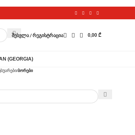
ᲨᲔᲡᲕᲚᲐ / ᲠᲔᲒᲘᲡᲢᲠᲐᲪᲘᲐ
0,00
₾
ესუარები
/
ბორები